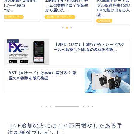
NRAI内「trigger」チ
FX裁量トレードはギャン
IYOVIAの終焉とZiN
ムの実態とは？卒業生
ブル依存を生むのか？
の夜明け──team
届いた...
EAで抜け出せる人・
KELLYが...
抜...
RAi（IMアカデミー）
ZiNRAi（IMアカデミー）
FX周辺知識
【JIFU（ジフ）】旅行からトレードスク
ールへ転換したMLMの現状を冷静...
VST（AIカード）は本当に稼げる？ 話
題のAI副業を徹底検証
LINE追加の方には１０万円増やしたある手
法を無料プレゼント！